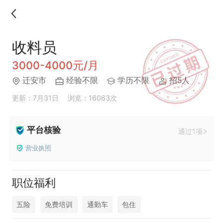
收料员
3000-4000元/月
迁安市
经验不限
学历不限
招5人
更新：7月31日
浏览：16063次
平台核验
通过1项
营业执照
职位福利
五险
免费培训
通勤车
包住