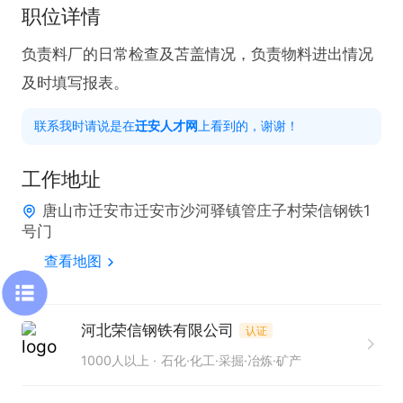
职位详情
负责料厂的日常检查及苫盖情况，负责物料进出情况
及时填写报表。
联系我时请说是在
迁安人才网
上看到的，谢谢！
工作地址
唐山市迁安市迁安市沙河驿镇管庄子村荣信钢铁1
号门
查看地图
河北荣信钢铁有限公司
认证
1000人以上
石化·化工·采掘·冶炼·矿产