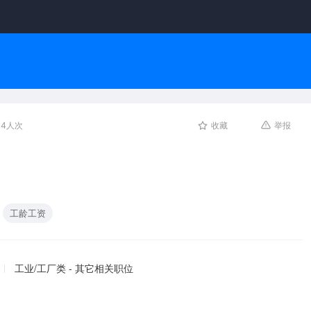
84人次
收藏
举报
工龄工资
工业/工厂类 - 其它相关职位