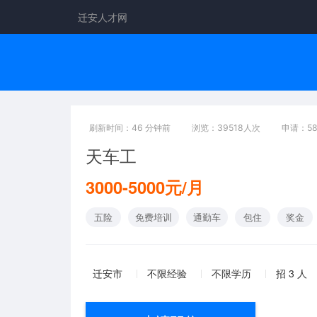
迁安人才网
刷新时间：46 分钟前
浏览：39518人次
申请：5
天车工
3000-5000元/月
五险
免费培训
通勤车
包住
奖金
迁安市
不限经验
不限学历
招 3 人