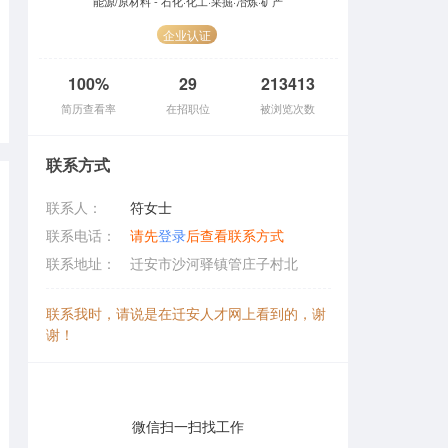
能源/原材料 - 石化·化工·采掘·冶炼·矿产
企业认证
100%
29
213413
简历查看率
在招职位
被浏览次数
联系方式
联系人：
符女士
联系电话：
请先
登录
后查看联系方式
联系地址：
迁安市沙河驿镇管庄子村北
联系我时，请说是在迁安人才网上看到的，谢
谢！
微信扫一扫找工作