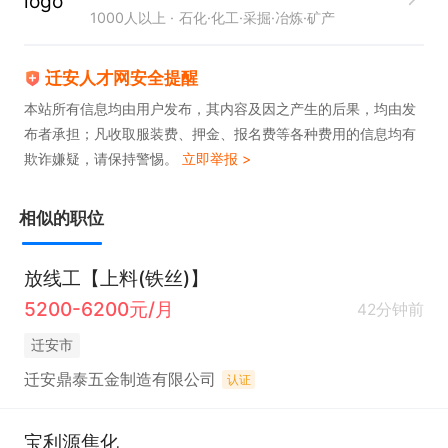
1000人以上
石化·化工·采掘·冶炼·矿产
迁安人才网安全提醒
本站所有信息均由用户发布，其内容及因之产生的后果，均由发
布者承担；凡收取服装费、押金、报名费等各种费用的信息均有
欺诈嫌疑，请保持警惕。
立即举报 >
相似的职位
放线工【上料(铁丝)】
5200-6200元/月
42分钟前
迁安市
迁安鼎泰五金制造有限公司
认证
宝利源焦化