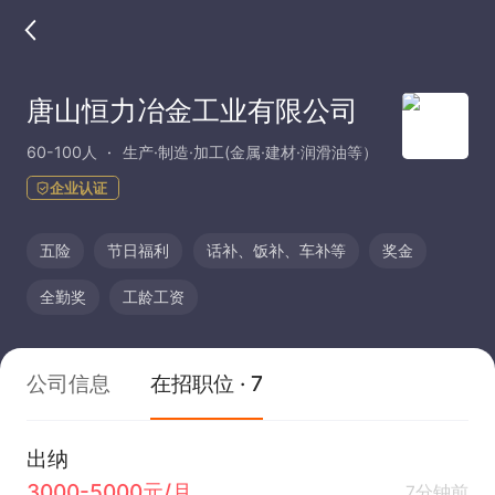
唐山恒力冶金工业有限公司
60-100人
生产·制造·加工(金属·建材·润滑油等）
企业认证
五险
节日福利
话补、饭补、车补等
奖金
全勤奖
工龄工资
公司信息
在招职位 · 7
出纳
3000-5000元/月
7分钟前