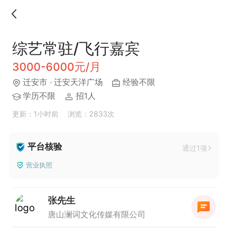
综艺常驻/飞行嘉宾
3000-6000元/月
迁安市
· 迁安天洋广场
经验不限
学历不限
招1人
更新：1小时前
浏览：2833次
平台核验
通过1项
营业执照
张先生
唐山澜词文化传媒有限公司