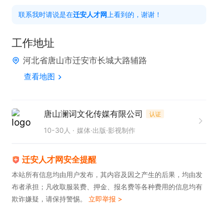
性格开朗外向，情商高，表现力强，不怯镜头，临场
联系我时请说是在
迁安人才网
上看到的，谢谢！
反应灵活，能够轻松应对综艺游戏、即兴互动环节。

无不良嗜好，无违法违纪记录，形象干净正能量，无
工作地址
负面舆情及不良网络记录。

河北省唐山市迁安市长城大路辅路
时间自由，能够配合节目固定录制档期，责任心强，
查看地图
敬业度高，可接受反复彩排、补拍工作。

有综艺录制、短视频拍摄、演员、模特、自媒体经验
者优先，有才艺加分。

唐山澜词文化传媒有限公司
认证
三观正、素养高，善于团队协作，服从节目组安排，
10-30人
媒体·出版·影视制作
能够快速融入团队。

可兼职日结，常驻外地可包吃住，试用期三个月，过
迁安人才网安全提醒
试用期底薪面议+五险，有兴趣快速联系我们，位置
本站所有信息均由用户发布，其内容及因之产生的后果，均由发
布者承担；凡收取服装费、押金、报名费等各种费用的信息均有
有限，招满即止。
欺诈嫌疑，请保持警惕。
立即举报 >