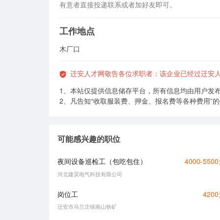
有意者直接投递联系或者加好友即可。
工作地点
木厂口
迁安人才网敬告各位求职者：该企业已经过迁安
1、本站仅提供信息储存平台，所有信息均由用户发
2、凡告知“收取服装费、押金、报名费等各种费用”
可能感兴趣的职位
夜间设备巡检工（包吃包住）
4000-550
河北建昊电气科技有限公司
岗位工
420
迁安市马兰庄镇南山铁矿