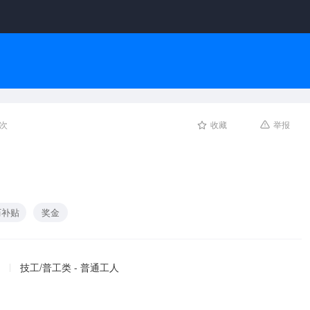
人次
收藏
举报
历补贴
奖金
技工/普工类 - 普通工人