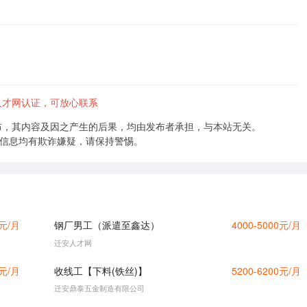
人才网认证，可放心联系
布，其内容及因之产生的后果，均由发布者承担，与本站无关。
的信息均有欺诈嫌疑，请保持警惕。
0元/月
钢厂男工（派遣至鑫达）
4000-5000元/月
迁安人才网
0元/月
收线工【下料(铁丝)】
5200-6200元/月
迁安鼎泰五金制造有限公司