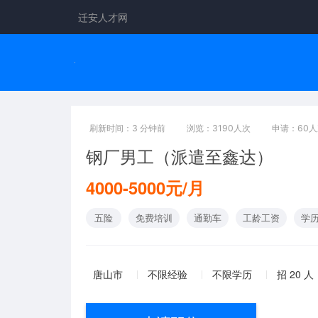
迁安人才网
刷新时间：3 分钟前
浏览：3190人次
申请：60
钢厂男工（派遣至鑫达）
4000-5000元/月
五险
免费培训
通勤车
工龄工资
学
唐山市
不限经验
不限学历
招 20 人