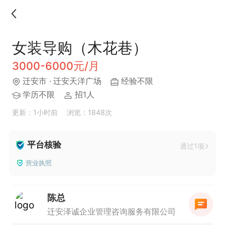
女装导购（木花巷）
3000-6000元/月
迁安市
· 迁安天洋广场
经验不限
学历不限
招1人
更新：1小时前
浏览：1848次
平台核验
通过1项
营业执照
陈总
迁安泽诚企业管理咨询服务有限公司