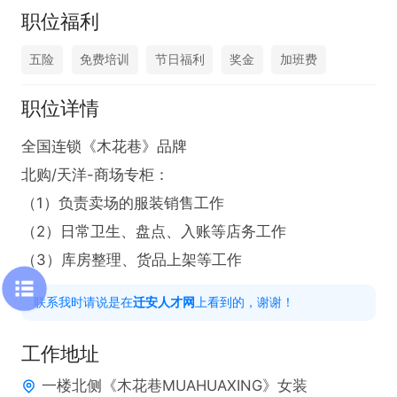
职位福利
五险
免费培训
节日福利
奖金
加班费
职位详情
全国连锁《木花巷》品牌

北购/天洋-商场专柜：

（1）负责卖场的服装销售工作

（2）日常卫生、盘点、入账等店务工作

（3）库房整理、货品上架等工作
联系我时请说是在
迁安人才网
上看到的，谢谢！
工作地址
一楼北侧《木花巷MUAHUAXING》女装