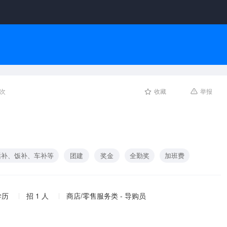
人次
收藏
举报
话补、饭补、车补等
团建
奖金
全勤奖
加班费
学历
招 1 人
商店/零售服务类 - 导购员