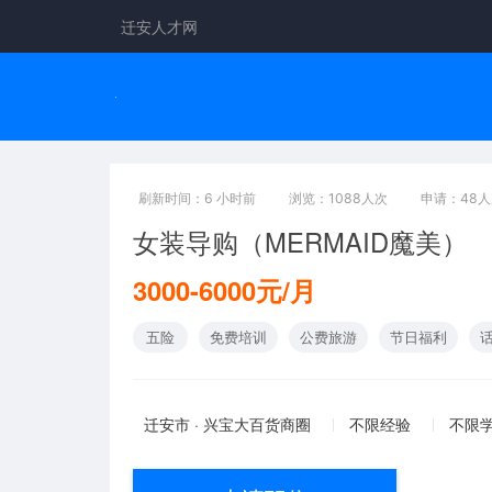
迁安人才网
刷新时间：6 小时前
浏览：1088人次
申请：48
女装导购（MERMAID魔美）
3000-6000元/月
五险
免费培训
公费旅游
节日福利
迁安市 · 兴宝大百货商圈
不限经验
不限