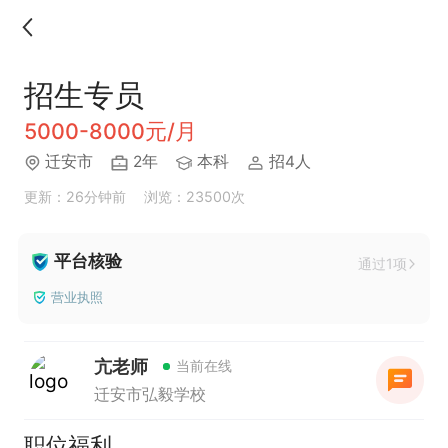
招生专员
5000-8000元/月
迁安市
2年
本科
招4人
更新：26分钟前
浏览：23500次
平台核验
通过1项
营业执照
亢老师
当前在线
迁安市弘毅学校
职位福利