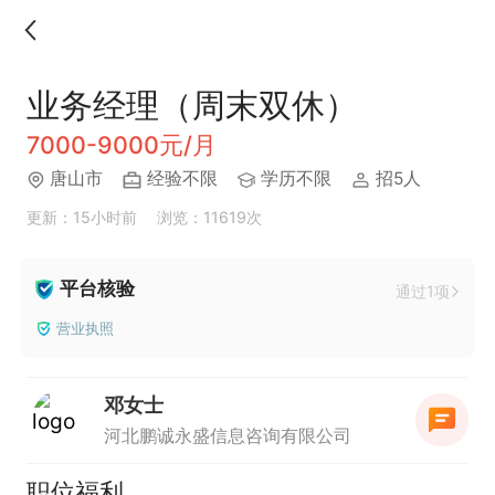
业务经理（周末双休）
7000-9000元/月
唐山市
经验不限
学历不限
招5人
更新：15小时前
浏览：11619次
平台核验
通过1项
营业执照
邓女士
河北鹏诚永盛信息咨询有限公司
职位福利