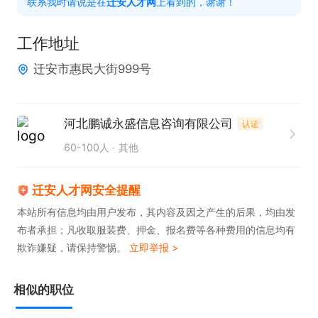
联系我时请说是在
迁安人才网
上看到的，谢谢！
周末+工龄奖+月度奖+年终奖+团建旅游+年终奖等
+生日福利

工作地址
+法定节假日休息
迁安市惠民大街999号
河北鹏诚永盛信息咨询有限公司
认证
60-100人
其他
迁安人才网安全提醒
本站所有信息均由用户发布，其内容及因之产生的后果，均由发
布者承担；凡收取服装费、押金、报名费等各种费用的信息均有
欺诈嫌疑，请保持警惕。
立即举报 >
相似的职位