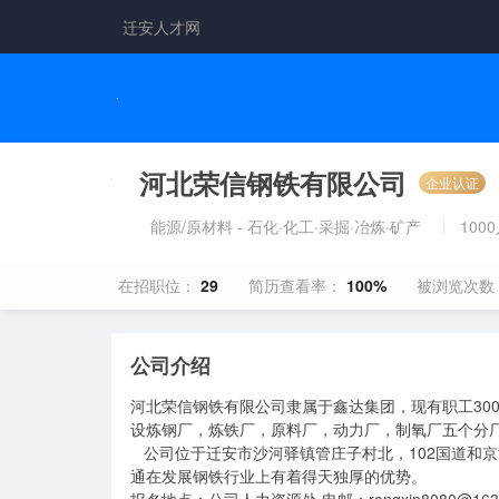
迁安人才网
河北荣信钢铁有限公司
企业认证
能源/原材料 - 石化·化工·采掘·冶炼·矿产
100
在招职位：
29
简历查看率：
100%
被浏览次数
公司介绍
河北荣信钢铁有限公司隶属于鑫达集团，现有职工300
设炼钢厂，炼铁厂，原料厂，动力厂，制氧厂五个分厂
   公司位于迁安市沙河驿镇管庄子村北，102国道和京沈高速公路在公司南300米处穿过，大秦铁路横贯东西，厂区地域、交
通在发展钢铁行业上有着得天独厚的优势。
