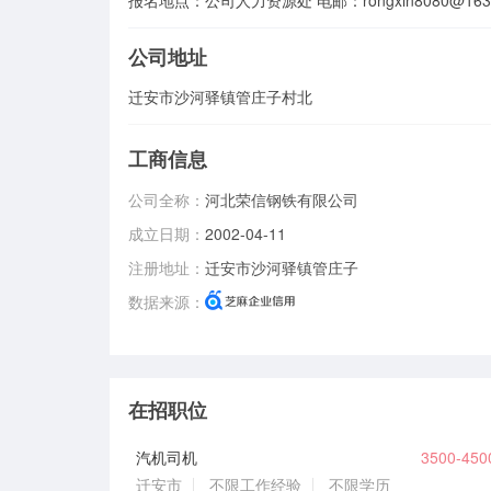
报名地点：公司人力资源处 电邮：rongxin8080@163
公司地址
迁安市沙河驿镇管庄子村北
工商信息
公司全称：
河北荣信钢铁有限公司
成立日期：
2002-04-11
注册地址：
迁安市沙河驿镇管庄子
数据来源：
在招职位
汽机司机
3500-45
迁安市
不限工作经验
不限学历