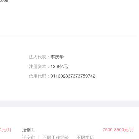
.com
法人代表：
李庆华
注册资本：
12.8亿元
信用代码：
911302837373759742
00元/月
拉钢工
7500-8500元/月
迁安市
不限工作经验
不限学历