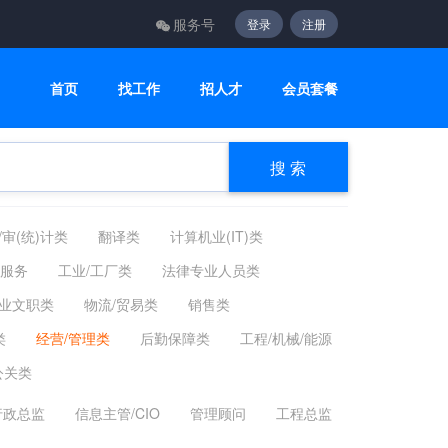
服务号
登录
注册
首页
找工作
招人才
会员套餐
搜 索
/审(统)计类
翻译类
计算机业(IT)类
活服务
工业/工厂类
法律专业人员类
业文职类
物流/贸易类
销售类
类
经营/管理类
后勤保障类
工程/机械/能源
公关类
行政总监
信息主管/CIO
管理顾问
工程总监