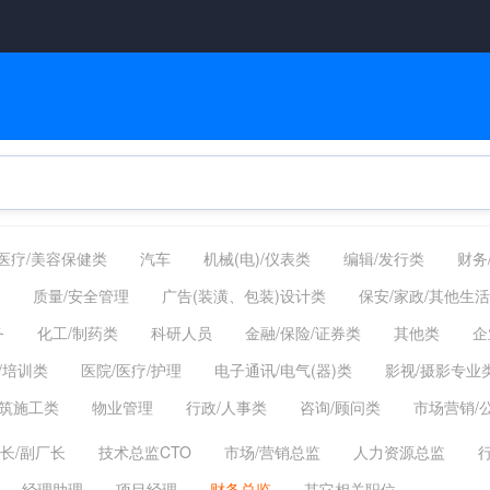
医疗/美容保健类
汽车
机械(电)/仪表类
编辑/发行类
财务
质量/安全管理
广告(装潢、包装)设计类
保安/家政/其他生
务
化工/制药类
科研人员
金融/保险/证券类
其他类
企
/培训类
医院/医疗/护理
电子通讯/电气(器)类
影视/摄影专业
建筑施工类
物业管理
行政/人事类
咨询/顾问类
市场营销/
长/副厂长
技术总监CTO
市场/营销总监
人力资源总监
经理助理
项目经理
财务总监
其它相关职位