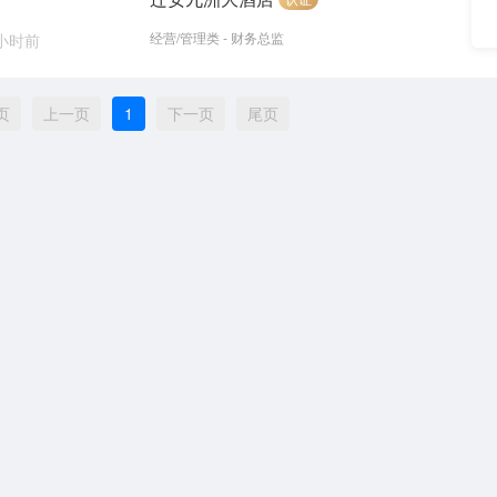
经营/管理类 - 财务总监
 小时前
页
上一页
1
下一页
尾页