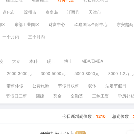
遵化市
滦州市
秦皇岛
迁西县
天津市
园区
东部工业园区
财富中心
玖鑫国际金融中心
东安超商
一个月内
三个月内
校
大专
本科
硕士
博士
MBA/EMBA
2000-3000元
3000-5000元
5000-8000元
8000-1.2万元
带薪休假
公费旅游
节假日双薪
双休
法定节假日
节假日三薪
团建
奖金
全勤奖
工龄工资
学历补
今日新增岗位数：
1210
总岗位数：
迁安九洲大酒店
认证