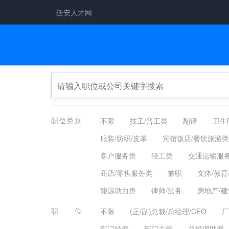
迁安人才网
职位类别
不限
技工/普工类
翻译
卫生
服装/纺织/皮革
宾馆饭店/餐饮旅游类
客户服务类
轻工类
交通运输服
商店/零售服务类
兼职
文体/教育
能源动力类
律师/法务
房地产/
职位
不限
(正/副)总裁/总经理/CEO
厂
部门经理
部门主管
总经理助理