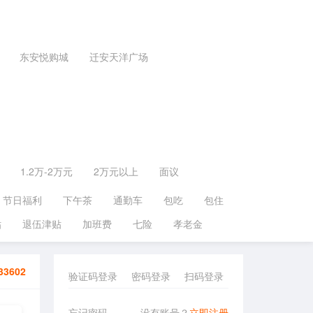
东安悦购城
迁安天洋广场
1.2万-2万元
2万元以上
面议
节日福利
下午茶
通勤车
包吃
包住
贴
退伍津贴
加班费
七险
孝老金
33602
验证码登录
密码登录
扫码登录
忘记密码
没有账号？
立即注册