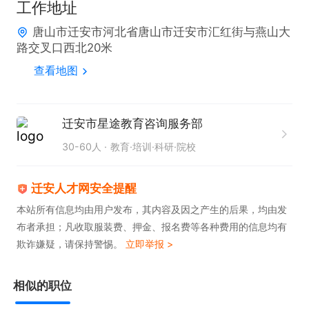
工作地址
5. 配合校区开展招生宣讲、学习测评、学情分析会等
唐山市迁安市河北省唐山市迁安市汇红街与燕山大
线下活动，完成团队招生指标
路交叉口西北20米
查看地图
迁安市星途教育咨询服务部
30-60人
教育·培训·科研·院校
迁安人才网安全提醒
本站所有信息均由用户发布，其内容及因之产生的后果，均由发
布者承担；凡收取服装费、押金、报名费等各种费用的信息均有
欺诈嫌疑，请保持警惕。
立即举报 >
相似的职位