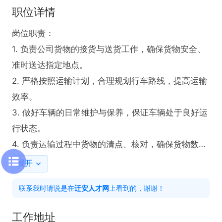
职位详情
岗位职责：

1. 负责公司货物的接货与送货工作，确保货物安全、
准时送达指定地点。

2. 严格按照运输计划，合理规划行车路线，提高运输
效率。

3. 做好车辆的日常维护与保养，保证车辆处于良好运
行状态。

4. 负责运输过程中货物的清点、核对，确保货物数量
准确、质量完好。

展开
5. 及时反馈运输过程中的异常情况，如路况变化、车
联系我时请说是在
迁安人才网
上看到的，谢谢！
辆故障等，并协助解决问题。

6. 持有有效的货运驾驶证，具备丰富的驾驶经验。
工作地址