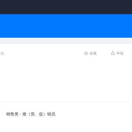
人次
收藏
举报
销售类 - 推（营、促）销员