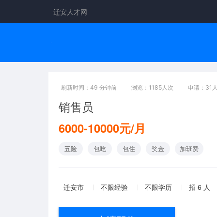
迁安人才网
刷新时间：49 分钟前
浏览：1185人次
申请：31
销售员
6000-10000元/月
五险
包吃
包住
奖金
加班费
迁安市
不限经验
不限学历
招 6 人