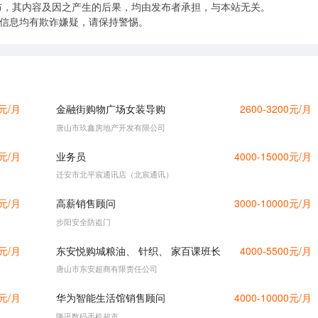
布，其内容及因之产生的后果，均由发布者承担，与本站无关。
的信息均有欺诈嫌疑，请保持警惕。
0元/月
金融街购物广场女装导购
2600-3200元/月
唐山市玖鑫房地产开发有限公司
0元/月
业务员
4000-15000元/月
迁安市北平宸通讯店（北宸通讯）
0元/月
高薪销售顾问
3000-10000元/月
步阳安全防盗门
0元/月
东安悦购城粮油、 针织、 家百课班长
4000-5500元/月
唐山市东安超商有限责任公司
0元/月
华为智能生活馆销售顾问
4000-10000元/月
隆讯数码手机超市