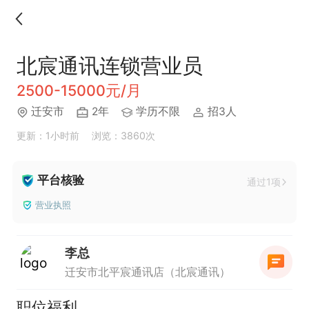
北宸通讯连锁营业员
2500-15000元/月
迁安市
2年
学历不限
招3人
更新：1小时前
浏览：3860次
平台核验
通过1项
营业执照
李总
迁安市北平宸通讯店（北宸通讯）
职位福利