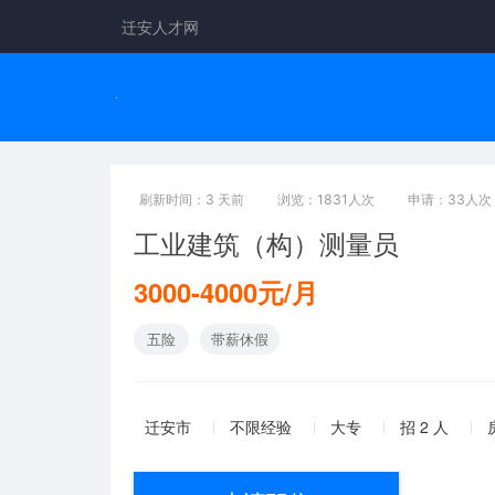
迁安人才网
刷新时间：3 天前
浏览：1831人次
申请：33人次
工业建筑（构）测量员
3000-4000元/月
五险
带薪休假
迁安市
不限经验
大专
招 2 人