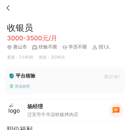
收银员
3000-3500元/月
唐山市
经验不限
学历不限
招1人
更新：1小时前
浏览：3596次
平台核验
通过1项
营业执照
杨经理
迁安市牛羊说铁板烤肉店
职位福利