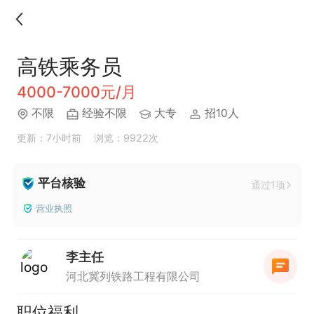
高铁乘务员
4000-7000元/月
不限
经验不限
大专
招10人
更新：7小时前
浏览：9922次
平台核验
通过1项
营业执照
李主任
河北冀列铁路工程有限公司
职位福利