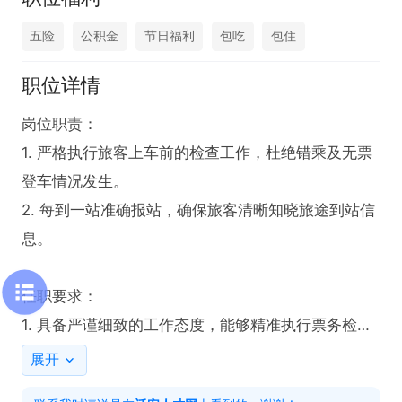
五险
公积金
节日福利
包吃
包住
职位详情
岗位职责：

1. 严格执行旅客上车前的检查工作，杜绝错乘及无票
登车情况发生。

2. 每到一站准确报站，确保旅客清晰知晓旅途到站信
息。

任职要求：

1. 具备严谨细致的工作态度，能够精准执行票务检查
任务。

展开
2. 拥有清晰准确的语言表达能力，以便清晰报站。