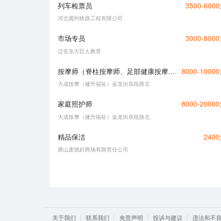
列车检票员
3500-600
河北冀列铁路工程有限公司
市场专员
3000-800
迁安东方巨人教育
按摩师（脊柱按摩师、足部健康按摩师或发射疗法师）
8000-1000
大成按摩（健升福祉）金龙街东段路北
家庭照护师
8000-2000
大成按摩（健升福祉）金龙街东段路北
精品保洁
240
唐山麦德好商场有限责任公司
关于我们
联系我们
免责声明
投诉与建议
违法和不良信息