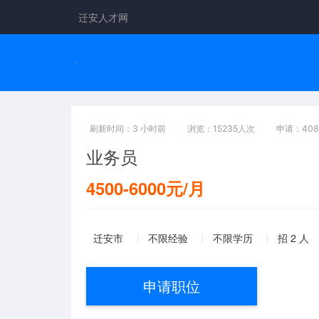
迁安人才网
刷新时间：3 小时前
浏览：15235人次
申请：40
业务员
4500-6000元/月
迁安市
不限经验
不限学历
招 2 人
申请职位