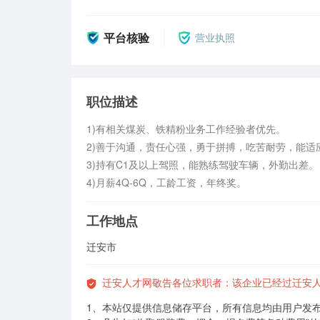
平台核验
营业执照
职位描述
1)有相关煤炭、铁精粉业务工作经验者优先。

2)善于沟通，责任心强，勇于拼搏，吃苦耐劳，能适
3)持有C1及以上驾照，能熟练驾驶车辆，外勤出差。

4)月薪4Q-6Q，工龄工资，年终奖。
工作地点
迁安市
迁安人才网敬告各位求职者：该企业已经过迁安
1、本站仅提供信息储存平台，所有信息均由用户发