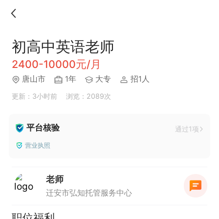
初高中英语老师
2400-10000元/月
唐山市
1年
大专
招1人
更新：3小时前
浏览：2089次
平台核验
通过1项
营业执照
老师
迁安市弘知托管服务中心
职位福利