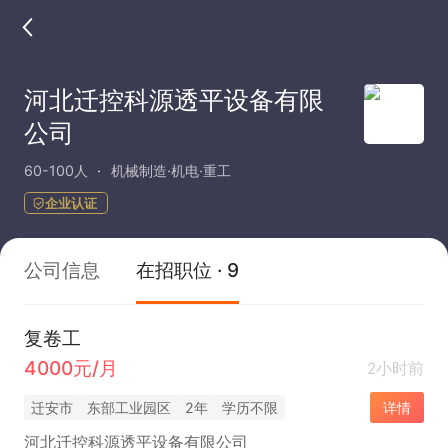
河北迁控科源透平设备有限
公司
60-100人
机械制造·机电·重工
企业认证
公司信息
在招职位 · 9
复卷工
4000元/月
2小时前
迁安市
东部工业园区
2年
学历不限
详情
河北迁控科源透平设备有限公司