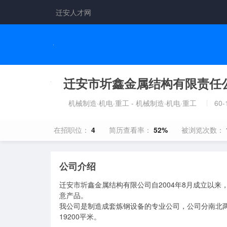
迁安人才网
迁安市圻鑫金属结构有限责任
机械制造·机电·重工 - 机械制造·机电·重工
60
在招职位：
4
简历查看率：
52%
被浏览次数：
公司介绍
迁安市圻鑫金属结构有限公司自2004年8月成立以来
意产品。

我公司是制造成套炼钢设备的专业公司，公司分南北两个
19200平米。